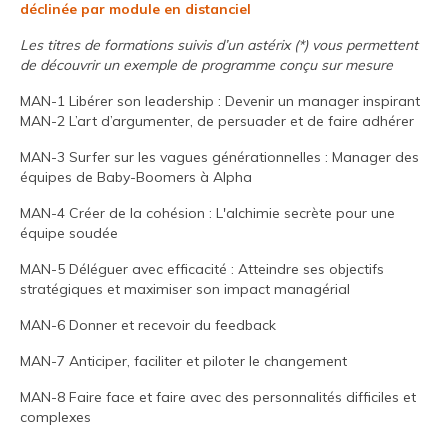
déclinée par module en distanciel
Nos retours clients
Les titres de formations suivis d’un
astérix
(*) vous permettent
de découvrir un exemple de programme conçu sur mesure
Nos prestations
MAN-1 Libérer son leadership : Devenir un manager inspirant
Nos domaines d’expertise
MAN-2 L’art d’argumenter, de persuader et de faire adhérer
MAN-3 Surfer sur les vagues générationnelles : Manager des
Nos formations
équipes de Baby-Boomers à Alpha
Nos ateliers
MAN-4 Créer de la cohésion : L'alchimie secrète pour une
équipe soudée
Coaching
MAN-5 Déléguer avec efficacité : Atteindre ses objectifs
Codéveloppement
stratégiques et maximiser son impact managérial
Nos actualités
MAN-6 Donner et recevoir du feedback
MAN-7 Anticiper, faciliter et piloter le changement
Contact
MAN-8 Faire face et faire avec des personnalités difficiles et
complexes